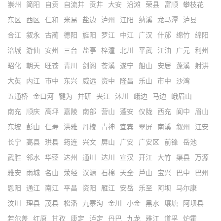
崇州
简阳
自贡
自流井
贡井
大安
沿滩
荣县
富顺
攀枝花
东区
西区
仁和
米易
盐边
泸州
江阳
纳溪
龙马潭
泸县
合江
叙永
古蔺
德阳
旌阳
罗江
中江
广汉
什邡
绵竹
绵阳
涪城
游仙
安州
三台
盐亭
梓潼
北川
平武
江油
广元
利州
昭化
朝天
旺苍
青川
剑阁
苍溪
遂宁
船山
安居
蓬溪
射洪
大英
内江
市中
东兴
威远
资中
隆昌
乐山
市中
沙湾
五通桥
金口河
犍为
井研
夹江
沐川
峨边
马边
峨眉山
南充
顺庆
高坪
嘉陵
南部
营山
蓬安
仪陇
西充
阆中
眉山
东坡
彭山
仁寿
洪雅
丹棱
青神
宜宾
翠屏
南溪
叙州
江安
长宁
高县
珙县
筠连
兴文
屏山
广安
广安区
前锋
岳池
武胜
邻水
华蓥
达州
通川
达川
宣汉
开江
大竹
渠县
万源
雅安
雨城
名山
荥经
汉源
石棉
天全
芦山
宝兴
巴中
巴州
恩阳
通江
南江
平昌
资阳
雁江
安岳
乐至
阿坝
马尔康
汶川
理县
茂县
松潘
九寨沟
金川
小金
黑水
壤塘
阿坝县
若尔盖
红原
甘孜
康定
泸定
丹巴
九龙
雅江
道孚
炉霍