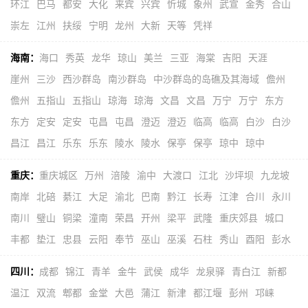
环江
巴马
都安
大化
来宾
兴宾
忻城
象州
武宣
金秀
合山
崇左
江州
扶绥
宁明
龙州
大新
天等
凭祥
海南：
海口
秀英
龙华
琼山
美兰
三亚
海棠
吉阳
天涯
崖州
三沙
西沙群岛
南沙群岛
中沙群岛的岛礁及其海域
儋州
儋州
五指山
五指山
琼海
琼海
文昌
文昌
万宁
万宁
东方
东方
定安
定安
屯昌
屯昌
澄迈
澄迈
临高
临高
白沙
白沙
昌江
昌江
乐东
乐东
陵水
陵水
保亭
保亭
琼中
琼中
重庆：
重庆城区
万州
涪陵
渝中
大渡口
江北
沙坪坝
九龙坡
南岸
北碚
綦江
大足
渝北
巴南
黔江
长寿
江津
合川
永川
南川
璧山
铜梁
潼南
荣昌
开州
梁平
武隆
重庆郊县
城口
丰都
垫江
忠县
云阳
奉节
巫山
巫溪
石柱
秀山
酉阳
彭水
四川：
成都
锦江
青羊
金牛
武侯
成华
龙泉驿
青白江
新都
温江
双流
郫都
金堂
大邑
蒲江
新津
都江堰
彭州
邛崃