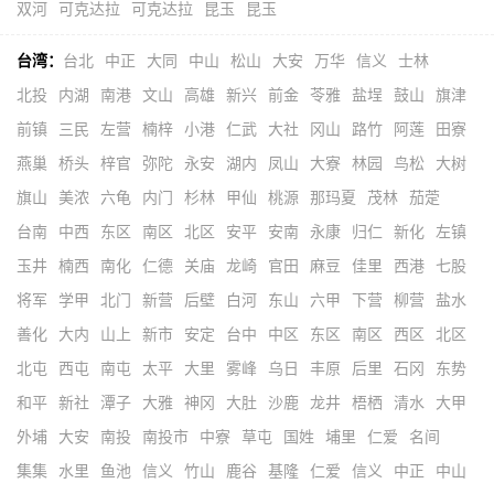
双河
可克达拉
可克达拉
昆玉
昆玉
台湾：
台北
中正
大同
中山
松山
大安
万华
信义
士林
北投
内湖
南港
文山
高雄
新兴
前金
苓雅
盐埕
鼓山
旗津
前镇
三民
左营
楠梓
小港
仁武
大社
冈山
路竹
阿莲
田寮
燕巢
桥头
梓官
弥陀
永安
湖内
凤山
大寮
林园
鸟松
大树
旗山
美浓
六龟
内门
杉林
甲仙
桃源
那玛夏
茂林
茄萣
台南
中西
东区
南区
北区
安平
安南
永康
归仁
新化
左镇
玉井
楠西
南化
仁德
关庙
龙崎
官田
麻豆
佳里
西港
七股
将军
学甲
北门
新营
后壁
白河
东山
六甲
下营
柳营
盐水
善化
大内
山上
新市
安定
台中
中区
东区
南区
西区
北区
北屯
西屯
南屯
太平
大里
雾峰
乌日
丰原
后里
石冈
东势
和平
新社
潭子
大雅
神冈
大肚
沙鹿
龙井
梧栖
清水
大甲
外埔
大安
南投
南投市
中寮
草屯
国姓
埔里
仁爱
名间
集集
水里
鱼池
信义
竹山
鹿谷
基隆
仁爱
信义
中正
中山