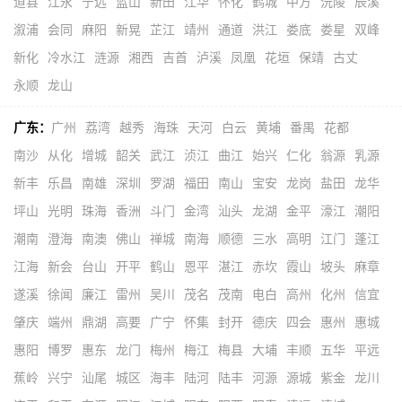
道县
江永
宁远
蓝山
新田
江华
怀化
鹤城
中方
沅陵
辰溪
溆浦
会同
麻阳
新晃
芷江
靖州
通道
洪江
娄底
娄星
双峰
新化
冷水江
涟源
湘西
吉首
泸溪
凤凰
花垣
保靖
古丈
永顺
龙山
广东：
广州
荔湾
越秀
海珠
天河
白云
黄埔
番禺
花都
南沙
从化
增城
韶关
武江
浈江
曲江
始兴
仁化
翁源
乳源
新丰
乐昌
南雄
深圳
罗湖
福田
南山
宝安
龙岗
盐田
龙华
坪山
光明
珠海
香洲
斗门
金湾
汕头
龙湖
金平
濠江
潮阳
潮南
澄海
南澳
佛山
禅城
南海
顺德
三水
高明
江门
蓬江
江海
新会
台山
开平
鹤山
恩平
湛江
赤坎
霞山
坡头
麻章
遂溪
徐闻
廉江
雷州
吴川
茂名
茂南
电白
高州
化州
信宜
肇庆
端州
鼎湖
高要
广宁
怀集
封开
德庆
四会
惠州
惠城
惠阳
博罗
惠东
龙门
梅州
梅江
梅县
大埔
丰顺
五华
平远
蕉岭
兴宁
汕尾
城区
海丰
陆河
陆丰
河源
源城
紫金
龙川