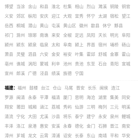
博望
当涂
含山
和县
淮北
杜集
相山
烈山
濉溪
铜陵
铜官
义安
郊区
枞阳
安庆
迎江
大观
宜秀
怀宁
太湖
宿松
望江
岳西
桐城
潜山
黄山
屯溪
黄山区
徽州
歙县
休宁
黟县
祁门
滁州
琅琊
南谯
来安
全椒
定远
凤阳
天长
明光
阜阳
颍州
颍东
颍泉
临泉
太和
阜南
颍上
界首
宿州
埇桥
砀山
萧县
灵璧
泗县
六安
金安
裕安
叶集
霍邱
舒城
金寨
霍山
亳州
谯城
涡阳
蒙城
利辛
池州
贵池
东至
石台
青阳
宣城
宣州
郎溪
广德
泾县
绩溪
旌德
宁国
福建：
福州
鼓楼
台江
仓山
马尾
晋安
长乐
闽侯
连江
罗源
闽清
永泰
平潭
福清
厦门
思明
海沧
湖里
集美
同安
翔安
莆田
城厢
涵江
荔城
秀屿
仙游
三明
梅列
三元
明溪
清流
宁化
大田
尤溪
沙县
将乐
泰宁
建宁
永安
泉州
鲤城
丰泽
洛江
泉港
惠安
安溪
永春
德化
金门
石狮
晋江
南安
漳州
芗城
龙文
云霄
漳浦
诏安
长泰
东山
南靖
平和
华安