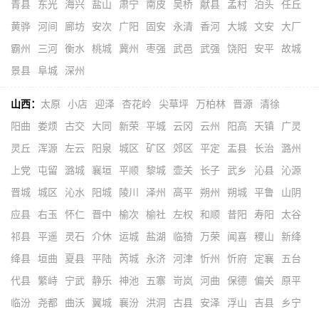
青县
东光
海兴
盐山
肃宁
南皮
吴桥
献县
孟村
泊头
任丘
黄骅
河间
廊坊
安次
广阳
固安
永清
香河
大城
文安
大厂
霸州
三河
衡水
桃城
冀州
枣强
武邑
武强
饶阳
安平
故城
景县
阜城
深州
山西：
太原
小店
迎泽
杏花岭
尖草坪
万柏林
晋源
清徐
阳曲
娄烦
古交
大同
新荣
平城
云冈
云州
阳高
天镇
广灵
灵丘
浑源
左云
阳泉
城区
矿区
郊区
平定
盂县
长治
潞州
上党
屯留
潞城
襄垣
平顺
黎城
壶关
长子
武乡
沁县
沁源
晋城
城区
沁水
阳城
陵川
泽州
高平
朔州
朔城
平鲁
山阴
应县
右玉
怀仁
晋中
榆次
榆社
左权
和顺
昔阳
寿阳
太谷
祁县
平遥
灵石
介休
运城
盐湖
临猗
万荣
闻喜
稷山
新绛
绛县
垣曲
夏县
平陆
芮城
永济
河津
忻州
忻府
定襄
五台
代县
繁峙
宁武
静乐
神池
五寨
岢岚
河曲
保德
偏关
原平
临汾
尧都
曲沃
翼城
襄汾
洪洞
古县
安泽
浮山
吉县
乡宁