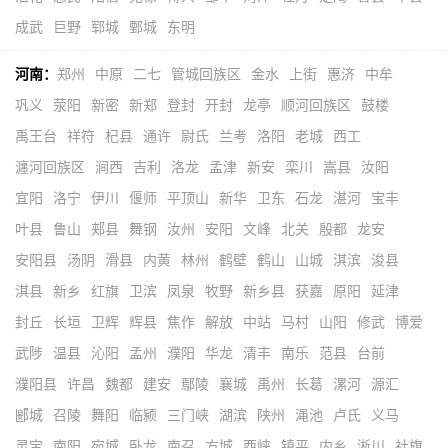
成武
巨野
郓城
鄄城
东明
河南：
郑州
中原
二七
管城回族区
金水
上街
惠济
中牟
巩义
荥阳
新密
新郑
登封
开封
龙亭
顺河回族区
鼓楼
禹王台
祥符
杞县
通许
尉氏
兰考
洛阳
老城
西工
瀍河回族区
涧西
吉利
洛龙
孟津
新安
栾川
嵩县
汝阳
宜阳
洛宁
伊川
偃师
平顶山
新华
卫东
石龙
湛河
宝丰
叶县
鲁山
郏县
舞钢
汝州
安阳
文峰
北关
殷都
龙安
安阳县
汤阴
滑县
内黄
林州
鹤壁
鹤山
山城
淇滨
浚县
淇县
新乡
红旗
卫滨
凤泉
牧野
新乡县
获嘉
原阳
延津
封丘
长垣
卫辉
辉县
焦作
解放
中站
马村
山阳
修武
博爱
武陟
温县
沁阳
孟州
濮阳
华龙
清丰
南乐
范县
台前
濮阳县
许昌
魏都
建安
鄢陵
襄城
禹州
长葛
漯河
源汇
郾城
召陵
舞阳
临颍
三门峡
湖滨
陕州
渑池
卢氏
义马
灵宝
南阳
宛城
卧龙
南召
方城
西峡
镇平
内乡
淅川
社旗