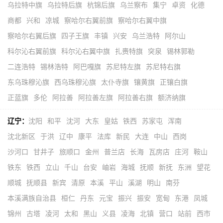
乌拉特中旗
乌拉特后旗
杭锦后旗
乌兰察布
集宁
卓资
化德
商都
兴和
凉城
察哈尔右翼前旗
察哈尔右翼中旗
察哈尔右翼后旗
四子王旗
丰镇
兴安
乌兰浩特
阿尔山
科尔沁右翼前旗
科尔沁右翼中旗
扎赉特旗
突泉
锡林郭勒
二连浩特
锡林浩特
阿巴嘎旗
苏尼特左旗
苏尼特右旗
东乌珠穆沁旗
西乌珠穆沁旗
太仆寺旗
镶黄旗
正镶白旗
正蓝旗
多伦
阿拉善
阿拉善左旗
阿拉善右旗
额济纳旗
辽宁：
沈阳
和平
沈河
大东
皇姑
铁西
苏家屯
浑南
沈北新区
于洪
辽中
康平
法库
新民
大连
中山
西岗
沙河口
甘井子
旅顺口
金州
普兰店
长海
瓦房店
庄河
鞍山
铁东
铁西
立山
千山
台安
岫岩
海城
抚顺
新抚
东洲
望花
顺城
抚顺县
新宾
清原
本溪
平山
溪湖
明山
南芬
本溪满族自治县
桓仁
丹东
元宝
振兴
振安
宽甸
东港
凤城
锦州
古塔
凌河
太和
黑山
义县
凌海
北镇
营口
站前
西市