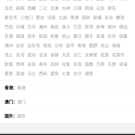
古坑
莿桐
西螺
二仑
北港
水林
口湖
四湖
元长
屏东
屏东市
三地门
雾台
玛家
九如
里港
高树
盐埔
长治
麟洛
竹田
内埔
万丹
潮州
泰武
来义
万峦
崁顶
新埤
南州
林边
东港
琉球
佳冬
新园
枋寮
枋山
春日
狮子
车城
牡丹
恒春
满州
台东
台东市
绿岛
兰屿
延平
卑南
鹿野
关山
海端
池上
东河
成功
长滨
金峰
大武
达仁
太麻里
花莲
花莲市
新城
秀林
吉安
寿丰
凤林
光复
丰滨
瑞穗
万荣
玉里
卓溪
富里
澎湖
马公
西屿
望安
七美
白沙
湖西
香港：
香港
澳门：
澳门
国外：
国外