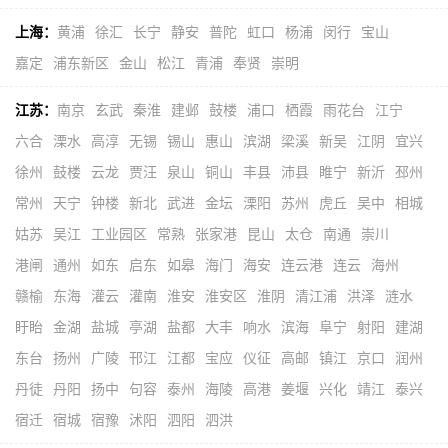
上海：
黄浦
徐汇
长宁
静安
普陀
虹口
杨浦
闵行
宝山
嘉定
浦东新区
金山
松江
青浦
奉贤
崇明
江苏：
南京
玄武
秦淮
建邺
鼓楼
浦口
栖霞
雨花台
江宁
六合
溧水
高淳
无锡
锡山
惠山
滨湖
梁溪
新吴
江阴
宜兴
徐州
鼓楼
云龙
贾汪
泉山
铜山
丰县
沛县
睢宁
新沂
邳州
常州
天宁
钟楼
新北
武进
金坛
溧阳
苏州
虎丘
吴中
相城
姑苏
吴江
工业园区
常熟
张家港
昆山
太仓
南通
崇川
港闸
通州
如东
启东
如皋
海门
海安
连云港
连云
海州
赣榆
东海
灌云
灌南
淮安
淮安区
淮阴
清江浦
洪泽
涟水
盱眙
金湖
盐城
亭湖
盐都
大丰
响水
滨海
阜宁
射阳
建湖
东台
扬州
广陵
邗江
江都
宝应
仪征
高邮
镇江
京口
润州
丹徒
丹阳
扬中
句容
泰州
海陵
高港
姜堰
兴化
靖江
泰兴
宿迁
宿城
宿豫
沭阳
泗阳
泗洪