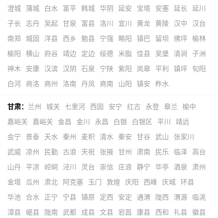
澄城
蒲城
白水
富平
韩城
华阴
延安
宝塔
安塞
延长
延川
子长
志丹
吴起
甘泉
富县
洛川
宜川
黄龙
黄陵
汉中
汉台
南郑
城固
洋县
西乡
勉县
宁强
略阳
镇巴
留坝
佛坪
榆林
榆阳
横山
府谷
靖边
定边
绥德
米脂
佳县
吴堡
清涧
子洲
神木
安康
汉滨
汉阴
石泉
宁陕
紫阳
岚皋
平利
镇坪
旬阳
白河
商洛
商州
洛南
丹凤
商南
山阳
镇安
柞水
甘肃：
兰州
城关
七里河
西固
安宁
红古
永登
皋兰
榆中
嘉峪关
嘉峪关
金昌
金川
永昌
白银
白银区
平川
靖远
会宁
景泰
天水
秦州
麦积
清水
秦安
甘谷
武山
张家川
武威
凉州
民勤
古浪
天祝
张掖
甘州
肃南
民乐
临泽
高台
山丹
平凉
崆峒
泾川
灵台
崇信
庄浪
静宁
华亭
酒泉
肃州
金塔
瓜州
肃北
阿克塞
玉门
敦煌
庆阳
西峰
庆城
环县
华池
合水
正宁
宁县
镇原
定西
安定
通渭
陇西
渭源
临洮
漳县
岷县
陇南
武都
成县
文县
宕昌
康县
西和
礼县
徽县