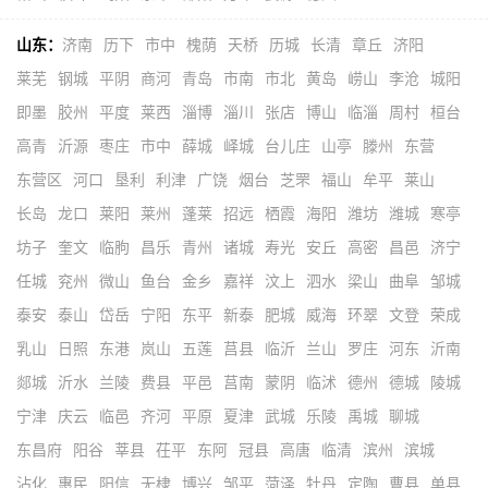
山东：
济南
历下
市中
槐荫
天桥
历城
长清
章丘
济阳
莱芜
钢城
平阴
商河
青岛
市南
市北
黄岛
崂山
李沧
城阳
即墨
胶州
平度
莱西
淄博
淄川
张店
博山
临淄
周村
桓台
高青
沂源
枣庄
市中
薛城
峄城
台儿庄
山亭
滕州
东营
东营区
河口
垦利
利津
广饶
烟台
芝罘
福山
牟平
莱山
长岛
龙口
莱阳
莱州
蓬莱
招远
栖霞
海阳
潍坊
潍城
寒亭
坊子
奎文
临朐
昌乐
青州
诸城
寿光
安丘
高密
昌邑
济宁
任城
兖州
微山
鱼台
金乡
嘉祥
汶上
泗水
梁山
曲阜
邹城
泰安
泰山
岱岳
宁阳
东平
新泰
肥城
威海
环翠
文登
荣成
乳山
日照
东港
岚山
五莲
莒县
临沂
兰山
罗庄
河东
沂南
郯城
沂水
兰陵
费县
平邑
莒南
蒙阴
临沭
德州
德城
陵城
宁津
庆云
临邑
齐河
平原
夏津
武城
乐陵
禹城
聊城
东昌府
阳谷
莘县
茌平
东阿
冠县
高唐
临清
滨州
滨城
沾化
惠民
阳信
无棣
博兴
邹平
菏泽
牡丹
定陶
曹县
单县