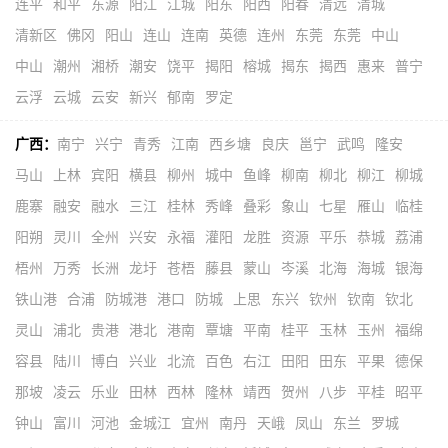
连平
和平
东源
阳江
江城
阳东
阳西
阳春
清远
清城
清新区
佛冈
阳山
连山
连南
英德
连州
东莞
东莞
中山
中山
潮州
湘桥
潮安
饶平
揭阳
榕城
揭东
揭西
惠来
普宁
云浮
云城
云安
新兴
郁南
罗定
广西：
南宁
兴宁
青秀
江南
西乡塘
良庆
邕宁
武鸣
隆安
马山
上林
宾阳
横县
柳州
城中
鱼峰
柳南
柳北
柳江
柳城
鹿寨
融安
融水
三江
桂林
秀峰
叠彩
象山
七星
雁山
临桂
阳朔
灵川
全州
兴安
永福
灌阳
龙胜
资源
平乐
恭城
荔浦
梧州
万秀
长洲
龙圩
苍梧
藤县
蒙山
岑溪
北海
海城
银海
铁山港
合浦
防城港
港口
防城
上思
东兴
钦州
钦南
钦北
灵山
浦北
贵港
港北
港南
覃塘
平南
桂平
玉林
玉州
福绵
容县
陆川
博白
兴业
北流
百色
右江
田阳
田东
平果
德保
那坡
凌云
乐业
田林
西林
隆林
靖西
贺州
八步
平桂
昭平
钟山
富川
河池
金城江
宜州
南丹
天峨
凤山
东兰
罗城