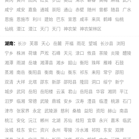
黄冈
黄州
团风
红安
罗田
英山
浠水
蕲春
黄梅
麻城
武穴
咸宁
咸安
嘉鱼
通城
崇阳
通山
赤壁
随州
曾都
随县
广水
恩施
恩施市
利川
建始
巴东
宣恩
咸丰
来凤
鹤峰
仙桃
仙桃
潜江
潜江
天门
天门
神农架
神农架林区
湖南：
长沙
芙蓉
天心
岳麓
开福
雨花
望城
长沙县
浏阳
宁乡
株洲
荷塘
芦淞
石峰
天元
渌口
攸县
茶陵
炎陵
醴陵
湘潭
雨湖
岳塘
湘潭县
湘乡
韶山
衡阳
珠晖
雁峰
石鼓
蒸湘
南岳
衡阳县
衡南
衡山
衡东
祁东
耒阳
常宁
邵阳
双清
大祥
北塔
邵东
新邵
邵阳县
隆回
洞口
绥宁
新宁
城步
武冈
岳阳
岳阳楼
云溪
君山
岳阳县
华容
湘阴
平江
汨罗
临湘
常德
武陵
鼎城
安乡
汉寿
澧县
临澧
桃源
石门
津市
张家界
永定
武陵源
慈利
桑植
益阳
资阳
赫山
南县
桃江
安化
沅江
郴州
北湖
苏仙
桂阳
宜章
永兴
嘉禾
临武
汝城
桂东
安仁
资兴
永州
零陵
冷水滩
祁阳
东安
双牌