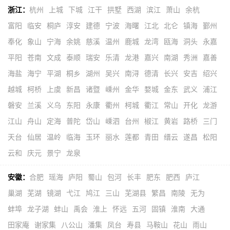
浙江：
杭州
上城
下城
江干
拱墅
西湖
滨江
萧山
余杭
富阳
临安
桐庐
淳安
建德
宁波
海曙
江北
北仑
镇海
鄞州
奉化
象山
宁海
余姚
慈溪
温州
鹿城
龙湾
瓯海
洞头
永嘉
平阳
苍南
文成
泰顺
瑞安
乐清
龙港
嘉兴
南湖
秀洲
嘉善
海盐
海宁
平湖
桐乡
湖州
吴兴
南浔
德清
长兴
安吉
绍兴
越城
柯桥
上虞
新昌
诸暨
嵊州
金华
婺城
金东
武义
浦江
磐安
兰溪
义乌
东阳
永康
衢州
柯城
衢江
常山
开化
龙游
江山
舟山
定海
普陀
岱山
嵊泗
台州
椒江
黄岩
路桥
三门
天台
仙居
温岭
临海
玉环
丽水
莲都
青田
缙云
遂昌
松阳
云和
庆元
景宁
龙泉
安徽：
合肥
瑶海
庐阳
蜀山
包河
长丰
肥东
肥西
庐江
巢湖
芜湖
镜湖
弋江
鸠江
三山
芜湖县
繁昌
南陵
无为
蚌埠
龙子湖
蚌山
禹会
淮上
怀远
五河
固镇
淮南
大通
田家庵
谢家集
八公山
潘集
凤台
寿县
马鞍山
花山
雨山