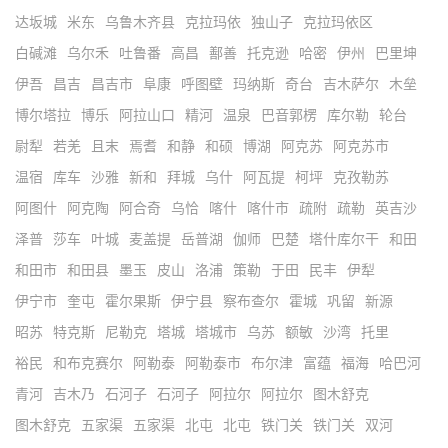
达坂城
米东
乌鲁木齐县
克拉玛依
独山子
克拉玛依区
白碱滩
乌尔禾
吐鲁番
高昌
鄯善
托克逊
哈密
伊州
巴里坤
伊吾
昌吉
昌吉市
阜康
呼图壁
玛纳斯
奇台
吉木萨尔
木垒
博尔塔拉
博乐
阿拉山口
精河
温泉
巴音郭楞
库尔勒
轮台
尉犁
若羌
且末
焉耆
和静
和硕
博湖
阿克苏
阿克苏市
温宿
库车
沙雅
新和
拜城
乌什
阿瓦提
柯坪
克孜勒苏
阿图什
阿克陶
阿合奇
乌恰
喀什
喀什市
疏附
疏勒
英吉沙
泽普
莎车
叶城
麦盖提
岳普湖
伽师
巴楚
塔什库尔干
和田
和田市
和田县
墨玉
皮山
洛浦
策勒
于田
民丰
伊犁
伊宁市
奎屯
霍尔果斯
伊宁县
察布查尔
霍城
巩留
新源
昭苏
特克斯
尼勒克
塔城
塔城市
乌苏
额敏
沙湾
托里
裕民
和布克赛尔
阿勒泰
阿勒泰市
布尔津
富蕴
福海
哈巴河
青河
吉木乃
石河子
石河子
阿拉尔
阿拉尔
图木舒克
图木舒克
五家渠
五家渠
北屯
北屯
铁门关
铁门关
双河