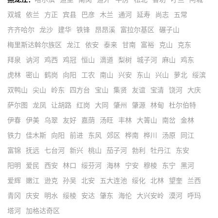
双城
依兰
方正
宾县
巴彦
木兰
通河
延寿
尚志
五常
齐齐哈尔
龙沙
建华
铁锋
昂昂溪
富拉尔基区
碾子山
梅里斯达斡尔族区
龙江
依安
泰来
甘南
富裕
克山
克东
拜泉
讷河
鸡西
鸡冠
恒山
滴道
梨树
城子河
麻山
鸡东
虎林
密山
鹤岗
向阳
工农
南山
兴安
东山
兴山
萝北
绥滨
双鸭山
尖山
岭东
四方台
宝山
集贤
友谊
宝清
饶河
大庆
萨尔图
龙凤
让胡路
红岗
大同
肇州
肇源
林甸
杜尔伯特
伊春
伊美
乌翠
友好
嘉荫
汤旺
丰林
大箐山
南岔
金林
铁力
佳木斯
向阳
前进
东风
郊区
桦南
桦川
汤原
同江
富锦
抚远
七台河
新兴
桃山
茄子河
勃利
牡丹江
东安
阳明
爱民
西安
林口
绥芬河
海林
宁安
穆棱
东宁
黑河
爱辉
嫩江
逊克
孙吴
北安
五大连池
绥化
北林
望奎
兰西
青冈
庆安
明水
绥棱
安达
肇东
海伦
大兴安岭
漠河
呼玛
塔河
加格达奇区