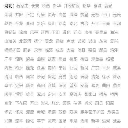
河北：
石家庄
长安
桥西
新华
井陉矿区
裕华
藁城
鹿泉
栾城
井陉
正定
行唐
灵寿
高邑
深泽
赞皇
无极
平山
元氏
赵县
辛集
晋州
新乐
唐山
路南
路北
古冶
开平
丰南
丰润
曹妃甸
滦南
乐亭
迁西
玉田
遵化
迁安
滦州
秦皇岛
海港
山海关
北戴河
抚宁
青龙
昌黎
卢龙
邯郸
邯山
丛台
复兴
峰峰矿区
肥乡
永年
临漳
成安
大名
涉县
磁县
邱县
鸡泽
广平
馆陶
魏县
曲周
武安
邢台
桥东
桥西
邢台县
临城
内丘
柏乡
隆尧
任县
南和
宁晋
巨鹿
新河
广宗
平乡
威县
清河
临西
南宫
沙河
保定
竞秀
莲池
满城
清苑
徐水
涞水
阜平
定兴
唐县
高阳
容城
涞源
望都
安新
易县
曲阳
蠡县
顺平
博野
雄县
涿州
定州
安国
高碑店
张家口
桥东
桥西
宣化
下花园
万全
崇礼
张北
康保
沽源
尚义
蔚县
阳原
怀安
怀来
涿鹿
赤城
承德
双桥
双滦
鹰手营子矿区
承德县
兴隆
滦平
隆化
丰宁
宽城
围场
平泉
沧州
新华
运河
沧县