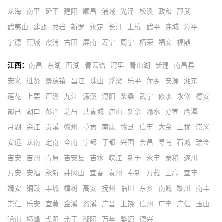
龙海
南平
延平
建阳
顺昌
浦城
光泽
松溪
政和
邵武
武夷山
建瓯
龙岩
新罗
永定
长汀
上杭
武平
连城
漳平
宁德
蕉城
霞浦
古田
屏南
寿宁
周宁
柘荣
福安
福鼎
江西：
南昌
东湖
西湖
青云谱
湾里
青山湖
新建
南昌县
安义
进贤
景德镇
昌江
珠山
浮梁
乐平
萍乡
安源
湘东
莲花
上栗
芦溪
九江
濂溪
浔阳
柴桑
武宁
修水
永修
德安
都昌
湖口
彭泽
瑞昌
共青城
庐山
新余
渝水
分宜
鹰潭
月湖
余江
贵溪
赣州
章贡
南康
赣县
信丰
大余
上犹
崇义
安远
龙南
定南
全南
宁都
于都
兴国
会昌
寻乌
石城
瑞金
吉安
吉州
青原
吉安县
吉水
峡江
新干
永丰
泰和
遂川
万安
安福
永新
井冈山
宜春
袁州
奉新
万载
上高
宜丰
靖安
铜鼓
丰城
樟树
高安
抚州
临川
东乡
南城
黎川
南丰
崇仁
乐安
宜黄
金溪
资溪
广昌
上饶
信州
广丰
广信
玉山
铅山
横峰
弋阳
余干
鄱阳
万年
婺源
德兴