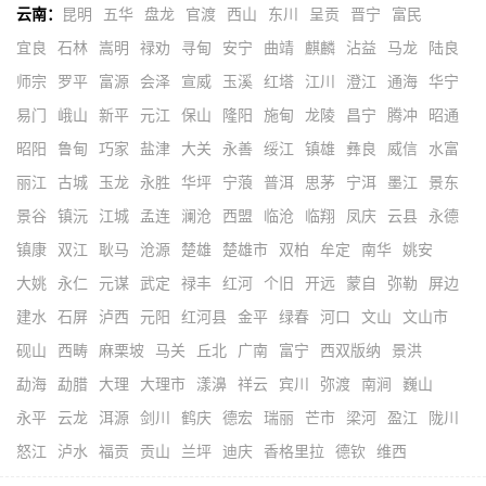
云南：
昆明
五华
盘龙
官渡
西山
东川
呈贡
晋宁
富民
宜良
石林
嵩明
禄劝
寻甸
安宁
曲靖
麒麟
沾益
马龙
陆良
师宗
罗平
富源
会泽
宣威
玉溪
红塔
江川
澄江
通海
华宁
易门
峨山
新平
元江
保山
隆阳
施甸
龙陵
昌宁
腾冲
昭通
昭阳
鲁甸
巧家
盐津
大关
永善
绥江
镇雄
彝良
威信
水富
丽江
古城
玉龙
永胜
华坪
宁蒗
普洱
思茅
宁洱
墨江
景东
景谷
镇沅
江城
孟连
澜沧
西盟
临沧
临翔
凤庆
云县
永德
镇康
双江
耿马
沧源
楚雄
楚雄市
双柏
牟定
南华
姚安
大姚
永仁
元谋
武定
禄丰
红河
个旧
开远
蒙自
弥勒
屏边
建水
石屏
泸西
元阳
红河县
金平
绿春
河口
文山
文山市
砚山
西畴
麻栗坡
马关
丘北
广南
富宁
西双版纳
景洪
勐海
勐腊
大理
大理市
漾濞
祥云
宾川
弥渡
南涧
巍山
永平
云龙
洱源
剑川
鹤庆
德宏
瑞丽
芒市
梁河
盈江
陇川
怒江
泸水
福贡
贡山
兰坪
迪庆
香格里拉
德钦
维西