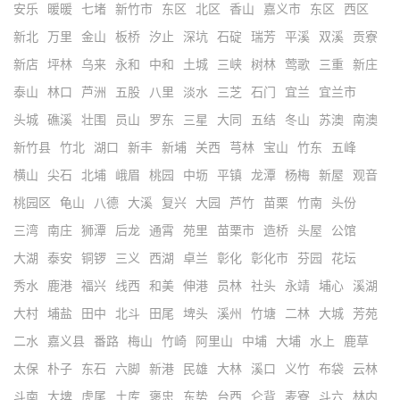
安乐
暖暖
七堵
新竹市
东区
北区
香山
嘉义市
东区
西区
新北
万里
金山
板桥
汐止
深坑
石碇
瑞芳
平溪
双溪
贡寮
新店
坪林
乌来
永和
中和
土城
三峡
树林
莺歌
三重
新庄
泰山
林口
芦洲
五股
八里
淡水
三芝
石门
宜兰
宜兰市
头城
礁溪
壮围
员山
罗东
三星
大同
五结
冬山
苏澳
南澳
新竹县
竹北
湖口
新丰
新埔
关西
芎林
宝山
竹东
五峰
横山
尖石
北埔
峨眉
桃园
中坜
平镇
龙潭
杨梅
新屋
观音
桃园区
龟山
八德
大溪
复兴
大园
芦竹
苗栗
竹南
头份
三湾
南庄
狮潭
后龙
通霄
苑里
苗栗市
造桥
头屋
公馆
大湖
泰安
铜锣
三义
西湖
卓兰
彰化
彰化市
芬园
花坛
秀水
鹿港
福兴
线西
和美
伸港
员林
社头
永靖
埔心
溪湖
大村
埔盐
田中
北斗
田尾
埤头
溪州
竹塘
二林
大城
芳苑
二水
嘉义县
番路
梅山
竹崎
阿里山
中埔
大埔
水上
鹿草
太保
朴子
东石
六脚
新港
民雄
大林
溪口
义竹
布袋
云林
斗南
大埤
虎尾
土库
褒忠
东势
台西
仑背
麦寮
斗六
林内