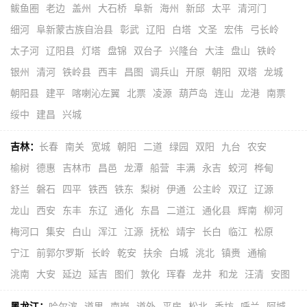
鲅鱼圈
老边
盖州
大石桥
阜新
海州
新邱
太平
清河门
细河
阜新蒙古族自治县
彰武
辽阳
白塔
文圣
宏伟
弓长岭
太子河
辽阳县
灯塔
盘锦
双台子
兴隆台
大洼
盘山
铁岭
银州
清河
铁岭县
西丰
昌图
调兵山
开原
朝阳
双塔
龙城
朝阳县
建平
喀喇沁左翼
北票
凌源
葫芦岛
连山
龙港
南票
绥中
建昌
兴城
吉林：
长春
南关
宽城
朝阳
二道
绿园
双阳
九台
农安
榆树
德惠
吉林市
昌邑
龙潭
船营
丰满
永吉
蛟河
桦甸
舒兰
磐石
四平
铁西
铁东
梨树
伊通
公主岭
双辽
辽源
龙山
西安
东丰
东辽
通化
东昌
二道江
通化县
辉南
柳河
梅河口
集安
白山
浑江
江源
抚松
靖宇
长白
临江
松原
宁江
前郭尔罗斯
长岭
乾安
扶余
白城
洮北
镇赉
通榆
洮南
大安
延边
延吉
图们
敦化
珲春
龙井
和龙
汪清
安图
黑龙江：
哈尔滨
道里
南岗
道外
平房
松北
香坊
呼兰
阿城