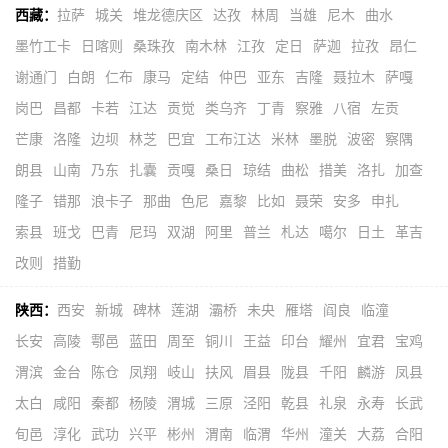
西藏：
拉萨
城关
堆龙德庆区
达孜
林周
当雄
尼木
曲水
墨竹工卡
日喀则
桑珠孜
南木林
江孜
定日
萨迦
拉孜
昂仁
谢通门
白朗
仁布
康马
定结
仲巴
亚东
吉隆
聂拉木
萨嘎
岗巴
昌都
卡若
江达
贡觉
类乌齐
丁青
察雅
八宿
左贡
芒康
洛隆
边坝
林芝
巴宜
工布江达
米林
墨脱
波密
察隅
朗县
山南
乃东
扎囊
贡嘎
桑日
琼结
曲松
措美
洛扎
加查
隆子
错那
浪卡子
那曲
色尼
嘉黎
比如
聂荣
安多
申扎
索县
班戈
巴青
尼玛
双湖
阿里
普兰
札达
噶尔
日土
革吉
改则
措勤
陕西：
西安
新城
碑林
莲湖
灞桥
未央
雁塔
阎良
临潼
长安
高陵
鄠邑
蓝田
周至
铜川
王益
印台
耀州
宜君
宝鸡
渭滨
金台
陈仓
凤翔
岐山
扶风
眉县
陇县
千阳
麟游
凤县
太白
咸阳
秦都
杨陵
渭城
三原
泾阳
乾县
礼泉
永寿
长武
旬邑
淳化
武功
兴平
彬州
渭南
临渭
华州
潼关
大荔
合阳