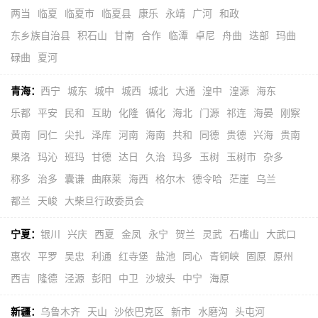
两当
临夏
临夏市
临夏县
康乐
永靖
广河
和政
东乡族自治县
积石山
甘南
合作
临潭
卓尼
舟曲
迭部
玛曲
碌曲
夏河
青海：
西宁
城东
城中
城西
城北
大通
湟中
湟源
海东
乐都
平安
民和
互助
化隆
循化
海北
门源
祁连
海晏
刚察
黄南
同仁
尖扎
泽库
河南
海南
共和
同德
贵德
兴海
贵南
果洛
玛沁
班玛
甘德
达日
久治
玛多
玉树
玉树市
杂多
称多
治多
囊谦
曲麻莱
海西
格尔木
德令哈
茫崖
乌兰
都兰
天峻
大柴旦行政委员会
宁夏：
银川
兴庆
西夏
金凤
永宁
贺兰
灵武
石嘴山
大武口
惠农
平罗
吴忠
利通
红寺堡
盐池
同心
青铜峡
固原
原州
西吉
隆德
泾源
彭阳
中卫
沙坡头
中宁
海原
新疆：
乌鲁木齐
天山
沙依巴克区
新市
水磨沟
头屯河