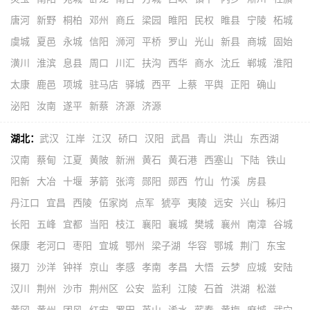
唐河
新野
桐柏
邓州
商丘
梁园
睢阳
民权
睢县
宁陵
柘城
虞城
夏邑
永城
信阳
浉河
平桥
罗山
光山
新县
商城
固始
潢川
淮滨
息县
周口
川汇
扶沟
西华
商水
沈丘
郸城
淮阳
太康
鹿邑
项城
驻马店
驿城
西平
上蔡
平舆
正阳
确山
泌阳
汝南
遂平
新蔡
济源
济源
湖北：
武汉
江岸
江汉
硚口
汉阳
武昌
青山
洪山
东西湖
汉南
蔡甸
江夏
黄陂
新洲
黄石
黄石港
西塞山
下陆
铁山
阳新
大冶
十堰
茅箭
张湾
郧阳
郧西
竹山
竹溪
房县
丹江口
宜昌
西陵
伍家岗
点军
猇亭
夷陵
远安
兴山
秭归
长阳
五峰
宜都
当阳
枝江
襄阳
襄城
樊城
襄州
南漳
谷城
保康
老河口
枣阳
宜城
鄂州
梁子湖
华容
鄂城
荆门
东宝
掇刀
沙洋
钟祥
京山
孝感
孝南
孝昌
大悟
云梦
应城
安陆
汉川
荆州
沙市
荆州区
公安
监利
江陵
石首
洪湖
松滋