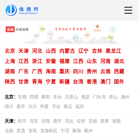
北京
天津
河北
山西
内蒙古
辽宁
吉林
黑龙江
上海
江苏
浙江
安徽
福建
江西
山东
河南
湖北
湖南
广东
广西
海南
重庆
四川
贵州
云南
西藏
陕西
甘肃
青海
宁夏
新疆
台湾
香港
澳门
国外
北京：
东城
西城
朝阳
丰台
石景山
海淀
门头沟
房山
通州
顺义
昌平
大兴
怀柔
平谷
密云
延庆
天津：
和平
河东
河西
南开
河北
红桥
东丽
西青
津南
北辰
武清
宝坻
滨海新区
宁河
静海
蓟州