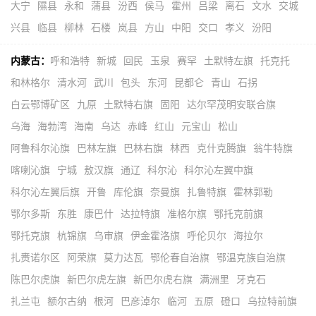
大宁
隰县
永和
蒲县
汾西
侯马
霍州
吕梁
离石
文水
交城
兴县
临县
柳林
石楼
岚县
方山
中阳
交口
孝义
汾阳
内蒙古：
呼和浩特
新城
回民
玉泉
赛罕
土默特左旗
托克托
和林格尔
清水河
武川
包头
东河
昆都仑
青山
石拐
白云鄂博矿区
九原
土默特右旗
固阳
达尔罕茂明安联合旗
乌海
海勃湾
海南
乌达
赤峰
红山
元宝山
松山
阿鲁科尔沁旗
巴林左旗
巴林右旗
林西
克什克腾旗
翁牛特旗
喀喇沁旗
宁城
敖汉旗
通辽
科尔沁
科尔沁左翼中旗
科尔沁左翼后旗
开鲁
库伦旗
奈曼旗
扎鲁特旗
霍林郭勒
鄂尔多斯
东胜
康巴什
达拉特旗
准格尔旗
鄂托克前旗
鄂托克旗
杭锦旗
乌审旗
伊金霍洛旗
呼伦贝尔
海拉尔
扎赉诺尔区
阿荣旗
莫力达瓦
鄂伦春自治旗
鄂温克族自治旗
陈巴尔虎旗
新巴尔虎左旗
新巴尔虎右旗
满洲里
牙克石
扎兰屯
额尔古纳
根河
巴彦淖尔
临河
五原
磴口
乌拉特前旗