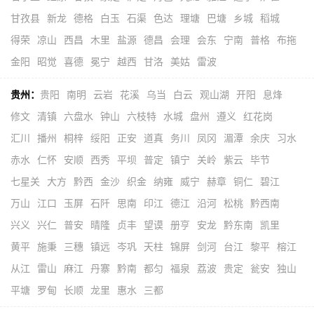
甘孜县
新龙
德格
白玉
石渠
色达
理塘
巴塘
乡城
稻城
得荣
凉山
西昌
木里
盐源
德昌
会理
会东
宁南
普格
布拖
金阳
昭觉
喜德
冕宁
越西
甘洛
美姑
雷波
贵州：
贵阳
南明
云岩
花溪
乌当
白云
观山湖
开阳
息烽
修文
清镇
六盘水
钟山
六枝特
水城
盘州
遵义
红花岗
汇川
播州
桐梓
绥阳
正安
道真
务川
凤冈
湄潭
余庆
习水
赤水
仁怀
安顺
西秀
平坝
普定
镇宁
关岭
紫云
毕节
七星关
大方
黔西
金沙
织金
纳雍
威宁
赫章
铜仁
碧江
万山
江口
玉屏
石阡
思南
印江
德江
沿河
松桃
黔西南
兴义
兴仁
普安
晴隆
贞丰
望谟
册亨
安龙
黔东南
凯里
黄平
施秉
三穗
镇远
岑巩
天柱
锦屏
剑河
台江
黎平
榕江
从江
雷山
麻江
丹寨
黔南
都匀
福泉
荔波
贵定
瓮安
独山
平塘
罗甸
长顺
龙里
惠水
三都