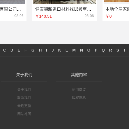
重庆御墅建筑材料有限公司渝北建房每平米价格环保材料
健康翻新进口材料找邯郸至臻全宅新材料有限公司
08-06
￥148.51
08-06
￥0
C
D
E
F
G
H
I
J
K
L
M
N
O
P
Q
R
S
T
关于我们
其他内容
关于我们
使用协议
联系我们
版权隐私
最近更新
网站地图