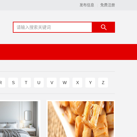
发布信息
免费注册
R
S
T
U
V
W
X
Y
Z