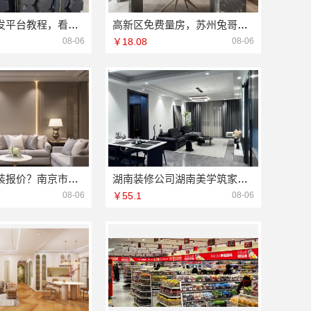
大型轮胎批发平台教程，看湖北省腾冠畅实业贸易有限公司
高新区免费量房，苏州兔哥哥智装毛坯房装修
08-06
￥18.08
08-06
江苏高端家装报价？南京市创亿讯透明定价
湖南装修公司湖南美学筑家建材有限公司老房翻新
08-06
￥55.1
08-06