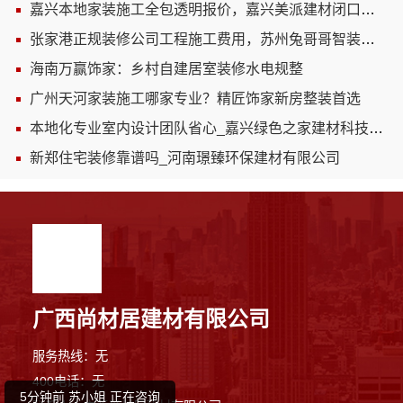
嘉兴本地家装施工全包透明报价，嘉兴美派建材闭口合同
张家港正规装修公司工程施工费用，苏州兔哥哥智装新材料有限公司透明报价
海南万赢饰家：乡村自建居室装修水电规整
广州天河家装施工哪家专业？精匠饰家新房整装首选
本地化专业室内设计团队省心_嘉兴绿色之家建材科技有限公司
新郑住宅装修靠谱吗_河南璟臻环保建材有限公司
1分钟前 陈先生 正在咨询
广西尚材居建材有限公司
1分钟前 林小姐 正在咨询
服务热线：无
400电话：无
5分钟前 苏小姐 正在咨询